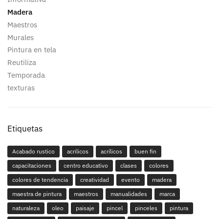
Madera
Maestros
Murales
Pintura en tela
Reutiliza
Temporada
texturas
Etiquetas
Acabado rustico
acrilicos
acrílicos
buen fin
capacitaciones
centro educativo
clases
colores
colores de tendencia
creatividad
evento
madera
maestra de pintura
maestros
manualidades
marca
naturaleza
oleo
paisaje
pincel
pinceles
pintura