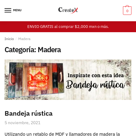
Skip
Skip
to
to
MENU
0
navigation
content
ENVIO GRATIS al comprar $2,000 mxn o más.
Inicio
/
Madera
Categoría:
Madera
Bandeja rústica
5 noviembre, 2021
Utilizando un retablo de MDF y llamadores de madera la