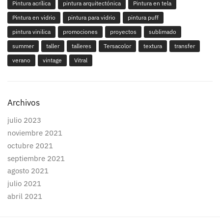
Pintura acrílica
pintura arquitectónica
Pintura en tela
Pintura en vidrio
pintura para vidrio
pintura puff
pintura vinilica
promociones
proyectos
sublimado
summer
taller
talleres
Tersacolor
textura
transfer
verano
vintage
Vitral
Archivos
julio 2023
noviembre 2021
octubre 2021
septiembre 2021
agosto 2021
julio 2021
abril 2021