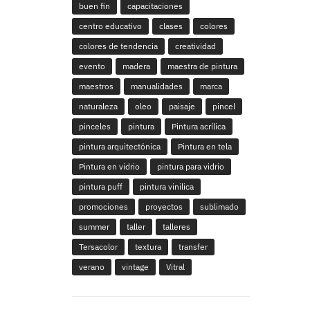
buen fin
capacitaciones
centro educativo
clases
colores
colores de tendencia
creatividad
evento
madera
maestra de pintura
maestros
manualidades
marca
naturaleza
oleo
paisaje
pincel
pinceles
pintura
Pintura acrílica
pintura arquitectónica
Pintura en tela
Pintura en vidrio
pintura para vidrio
pintura puff
pintura vinilica
promociones
proyectos
sublimado
summer
taller
talleres
Tersacolor
textura
transfer
verano
vintage
Vitral