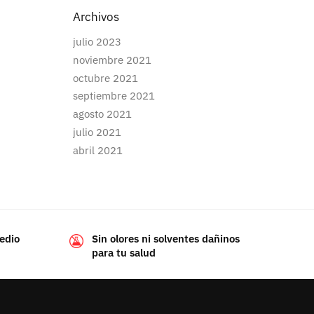
Archivos
julio 2023
noviembre 2021
octubre 2021
septiembre 2021
agosto 2021
julio 2021
abril 2021
edio
Sin olores ni solventes dañinos
para tu salud