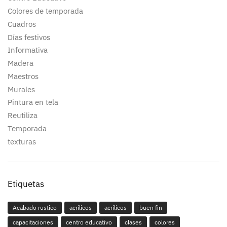
Colores de temporada
Cuadros
Días festivos
Informativa
Madera
Maestros
Murales
Pintura en tela
Reutiliza
Temporada
texturas
Etiquetas
Acabado rustico
acrilicos
acrílicos
buen fin
capacitaciones
centro educativo
clases
colores