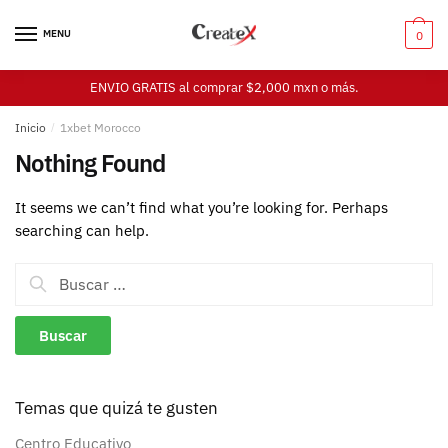
Skip
Skip
to
to
MENU
0
navigation
content
ENVIO GRATIS al comprar $2,000 mxn o más.
Inicio
/
1xbet Morocco
Nothing Found
It seems we can’t find what you’re looking for. Perhaps
searching can help.
Buscar:
Temas que quizá te gusten
Centro Educativo