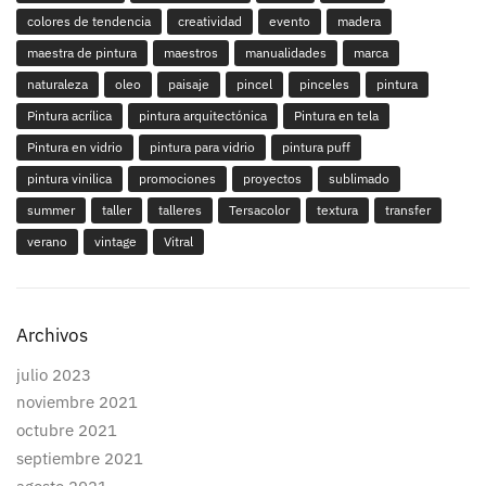
colores de tendencia
creatividad
evento
madera
maestra de pintura
maestros
manualidades
marca
naturaleza
oleo
paisaje
pincel
pinceles
pintura
Pintura acrílica
pintura arquitectónica
Pintura en tela
Pintura en vidrio
pintura para vidrio
pintura puff
pintura vinilica
promociones
proyectos
sublimado
summer
taller
talleres
Tersacolor
textura
transfer
verano
vintage
Vitral
Archivos
julio 2023
noviembre 2021
octubre 2021
septiembre 2021